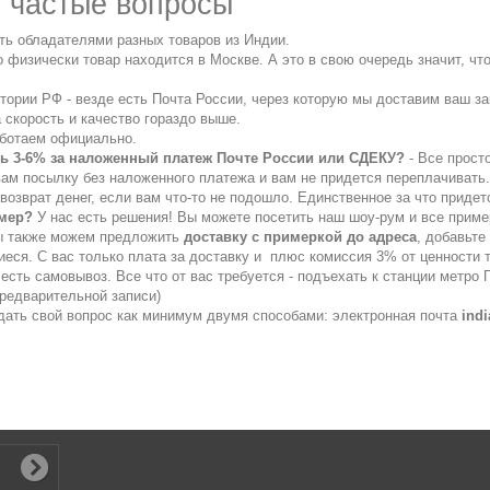
 частые вопросы
ать обладателями разных товаров из Индии.
то физически товар находится в Москве. А это в свою очередь значит, ч
итории РФ - везде есть Почта России, через которую мы доставим ваш 
 скорость и качество гораздо выше.
аботаем официально.
ть 3-6% за наложенный платеж Почте России или СДЕКУ?
- Все прост
ам посылку без наложенного платежа и вам не придется переплачивать.
возврат денег, если вам что-то не подошло. Единственное за что придетс
змер?
У нас есть решения! Вы можете посетить наш шоу-рум и все приме
мы также можем предложить
доставку с примеркой до адреса
, добавьте
иеся. С вас только плата за доставку и плюс комиссия 3% от ценности 
 есть самовывоз. Все что от вас требуется - подъехать к станции метро
предварительной записи)
дать свой вопрос как минимум двумя способами: электронная почта
indi