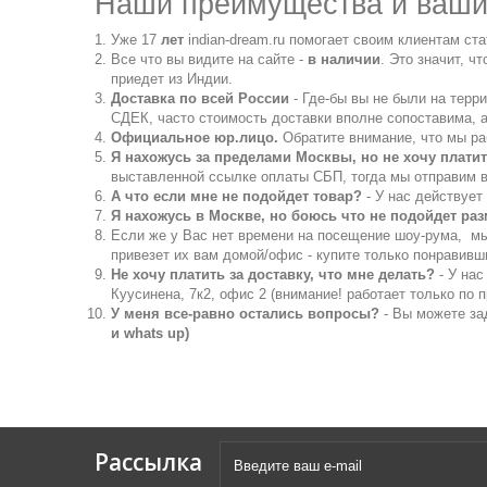
Наши преимущества и ваши
Уже 17
лет
indian-dream.ru помогает своим клиентам ст
Все что вы видите на сайте -
в наличии
. Это значит, ч
приедет из Индии.
Доставка по всей России
- Где-бы вы не были на терр
СДЕК, часто стоимость доставки вполне сопоставима, а
Официальное юр.лицо.
Обратите внимание, что мы р
Я нахожусь за пределами Москвы, но не хочу плати
выставленной ссылке оплаты СБП, тогда мы отправим в
А что если мне не подойдет товар?
- У нас действует 
Я нахожусь в Москве, но боюсь что не подойдет ра
Если же у Вас нет времени на посещение шоу-рума, 
привезет их вам домой/офис - купите только понравивш
Не хочу платить за доставку, что мне делать?
- У нас
Куусинена, 7к2, офис 2 (внимание! работает только по 
У меня все-равно остались вопросы?
- Вы можете за
и whats up)
Рассылка