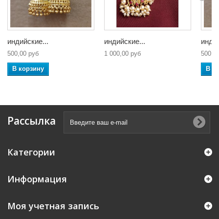
индийские...
индийские...
индий
500,00 руб
1 000,00 руб
500,0
В корзину
В к
Рассылка
Категории
Информация
Моя учетная запись