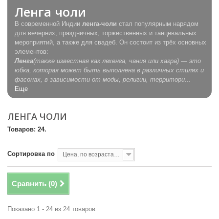
Ленга чоли
В современной Индии
ленга-чоли
стал популярным нарядом
для вечерних, праздничных, торжественных и танцевальных
мероприятий, а также для свадеб. Он состоит из трёх основных
элементов:
Ленга
(также известная как лехенга, чания или хагра) — это
юбка, которая может быть выполнена в различных стилях и
фасонах, в зависимости от моды, религии, территори...
Еще
ЛЕНГА ЧОЛИ
Товаров: 24.
Сортировка по
Цена, по возрастанию
Сравнить (
0
)
Показано 1 - 24 из 24 товаров