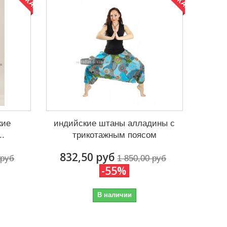
кие
индийские штаны алладины с
..
трикотажным поясом
832,50 руб
 руб
1 850,00 руб
-55%
В наличии