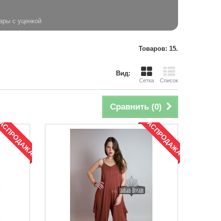
ары с уценкой
Товаров: 15.
Вид:
Сетка
Список
Сравнить (
0
)
АСПРОДАЖА!
РАСПРОДАЖА!