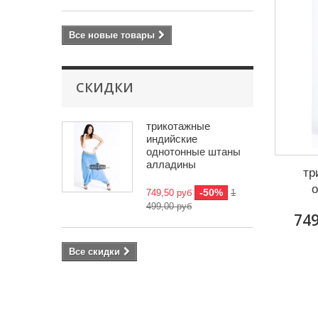
Все новые товары
СКИДКИ
трикотажные
индийские
однотонные штаны
алладины
тр
-50%
749,50 руб
1
499,00 руб
749
Все скидки