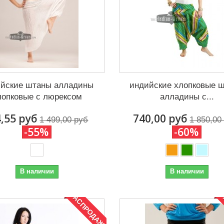
йские штаны алладины
индийские хлопковые 
лопковые с люрексом
алладины с...
,55 руб
740,00 руб
1 499,00 руб
1 850,00
-55%
-60%
В наличии
В наличии
РАСПРОДАЖА!
Р