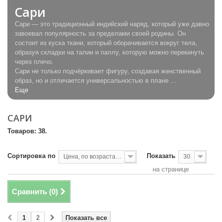
Сари
Сари — это традиционный индийский наряд, который уже давно
завоевал популярность за пределами своей родины. Он
состоит из куска ткани, который оборачивается вокруг тела,
образуя складки на талии и паллу, которую можно перекинуть
через плечо.
Сари не только подчёркивает фигуру, создавая женственный
образ, но и отличается универсальностью в плане ...
Еще
САРИ
Товаров: 38.
Сортировка по
Показать
Цена, по возрастанию
30
на странице
Сравнить (
0
)
1
2
Показать все