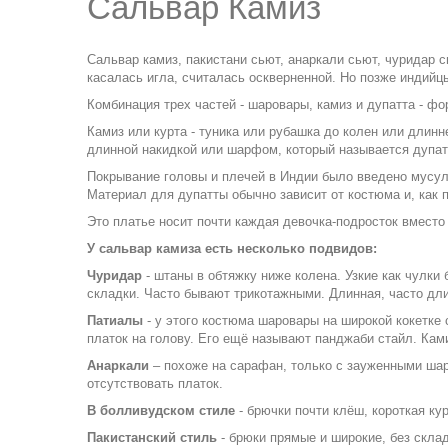
Сальвар Камиз
Сальвар камиз
, пакистани сьют, анаркали сьют, чуридар 
касалась игла, считалась оскверненной. Но позже индийц
Комбинация трех частей - шаровары, камиз и дупаттa - фо
Камиз или курта - туника или рубашка до колен или длин
длинной накидкой или шарфом, который называется дупатта
Покрывание головы и плечей в Индии было введено мусул
Материал для дупатты обычно зависит от костюма и, как 
Это платье носит почти каждая девочка-подросток вместо
У сальвар камиза есть несколько подвидов:
Чуридар
- штаны в обтяжку ниже колена. Узкие как чулки
складки. Часто бывают трикотажными. Длинная, часто дли
Патиалы
- у этого костюма шаровары на широкой кокетке 
платок на голову. Его ещё называют панджаби стайл. Ками
Анаркали
– похоже на сарафан, только с зауженными шаро
отсутствовать платок.
В болливудском стиле
- брючки почти клёш, короткая кур
Пакистанский стиль
- брюки прямые и широкие, без склад