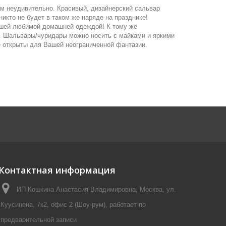
сем неудивительно. Красивый, дизайнерский
сальвар
икто не будет в таком же наряде на празднике!
ашей любимой домашней одеждой! К тому же
. Шальвары/чуридары можно носить с майками и яркими
ые открыты для Вашей неограниченной фантазии.
Контактная информация
ИП Кошкина Анастасия Владимировна, Москва, ул.
Куусинена, 7к2, офис 2 (Шоу-рум), работает по
предварительной записи