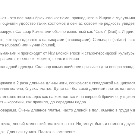
сьют - это все виды брючного костюма, пришедшего в Индию с мусульман
ы оценили удобство таких костюмов и сейчас совсем не редкость увиде
рмирует Сальвар Камиз или обычно известный как "Сьют" (Suit) в Индии.
нее, которую одевают с сальварами (шароварами). Сальвары (salwar) -
 (dupatta) или чунни (chunni).
ьманами и происходит от Исламской эпохи и старо-персидской культуры
правило это хлопок, жоржет, шёлк и шифон.
 западной одежды. Сальвар-камиз наиболее привычен для северо-западн
 брючки в 2 раза длиннее длины ноги, собираются складочкой на щиколо
ннее колена, блузка/платье. Дупатта - большой длинный платок на голов
с множеством складок как на кокетке так и на шировой брючине, у щико
з – короткий, как правило, до середины бедра.
варами. Очень длинное платье, часто длиной в пол, обычно в груди уз
точка, легкий маленький платочек в тон. Но, могут быть и немного други
ок. Длинная туника. Платок в комплекте.