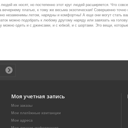
 людей их носят, но постепенно этот круг людей расширяется. Что сов
а вечернему платью, к тому же весьма экзотическая! Совершенно точно н
но незаменимы летом, нарядны и комфортны! А еще они могут стать в
ток можно подобрать к любому другому наряду или завязать на голову
ку можно одеть и с джинсами, и с юбкой, и с шортами. Это вещи, котор
Моя учетная запись
Мои заказы
Мои платёжные квитанции
Мои адреса
Моя личная информация