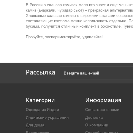
В России о сальвар камизах мало кто знает и еще меньше
камиз
(анаркали, чуридар сьют) – прекрасная альтернатив
Хлопковые сальвар камизы с широкими штанами совершен
составляющие костюма можно использовать отдельно. Пла
бусами, получится отличный комплект в бохо-стиле. Туни
Пробуйте, экспериментируйте, удивляйте!
Рассылка
Категории
Информация
Одежда из Индии
Связаться с нами
Индийские украшения
Доставка
Для дома
О компании
Распродажа
Способы оплаты