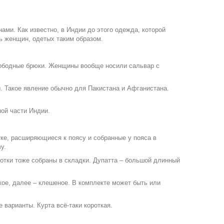
ами. Как известно, в Индии до этого одежда, которой
ть женщин, одетых таким образом.
 свободные брюки. Женщины вообще носили сальвар с
. Такое явление обычно для Пакистана и Афганистана.
ой части Индии.
тке, расширяющиеся к поясу и собранные у пояса в
у.
лотки тоже собраны в складки. Дупатта – большой длинный
кое, далее – клешеное. В комплекте может быть или
е варианты. Курта всё-таки короткая.