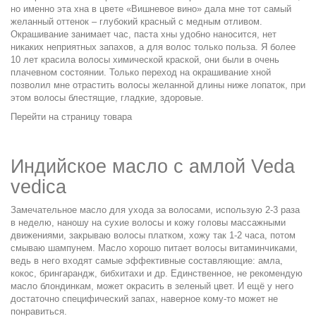
но именно эта
хна в цвете «Вишневое вино»
дала мне тот самый
желанный оттенок – глубокий красный с медным отливом.
Окрашивание занимает час, паста хны удобно наносится, нет
никаких неприятных запахов, а для волос только польза. Я более
10 лет красила волосы химической краской, они были в очень
плачевном состоянии. Только переход на окрашивание хной
позволил мне отрастить волосы желанной длины ниже лопаток, при
этом волосы блестящие, гладкие, здоровые.
Перейти на страницу товара
Индийское масло с амлой Veda
vedica
Замечательное
масло для ухода за волосами
, использую 2-3 раза
в неделю, наношу на сухие волосы и кожу головы массажными
движениями, закрываю волосы платком, хожу так 1-2 часа, потом
смываю шампунем. Масло хорошо питает волосы витаминчиками,
ведь в него входят самые эффективные составляющие: амла,
кокос, брингарандж, бибхитахи и др. Единственное, не рекомендую
масло блондинкам, может окрасить в зеленый цвет. И ещё у него
достаточно специфический запах, наверное кому-то может не
понравиться.