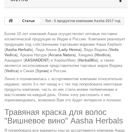
Статьи
Топ - 5 продуктов компании Aasha 2017 год
Более 10 лет компания Ааша осуществляет оптовые поставки
косметической продукции из Индии в Россию. Компания реализует
продукцию под собственными торговыми марками Ааша Хербалс
(
Aasha Herbals
), Леди Хенна (
Lady Henna
), Веда Ведика (
Veda
Vedica
), Аркана Натура (
Arcana Natura
), Хиндика (
Hindica
),
Аашадент (
AASHADENT
) и ХербалМикс (
HerbalMix
), а также
является эксклюзивным представителем торговых марок Ведика
(
Vedica
) и Синая (
Synaa
) в России.
Лично я познакомилась с ассортиментом компании относительно
недавно, около 3-х лет назад и с тех пор попробовала некоторые
продукты компании, часть из них стала моими любимчиками и
мастхэвами на каждый день. Очень хочу рассказать о них,
порекомендовать, возможно Вам это будет интересно и полезно.
Травяная краска для волос
"Вишневое вино" Aasha Herbals
Я попробовала все варианты хны из ассортимента компании Ааша,