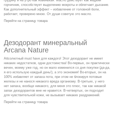
грудину и на утро как новенькая. Масло действует как жидкий
горчичник, способствует выделению мокроты и облегчает дыхание.
Как дополнительный эффект – избавление от головной боли,
работает, проверено мною. От души советую это масло.
Перейти на страницу товара
Дезодорант минеральный
Arcana Nature
Абсолютный must have для каждого! Этот дезодорант не имеет
никаких недостатков, одни достоинства! Во-первых, он практически
вечен, моему уже год, но он мало изменился со дня покупки (да-да,
я его использую каждый день!), а это экономия! Во-вторых, он на
100% избавляет от запаха пота, при этом не блокируя потовые
железы и не нанося никакого вреда организму. В-третьих, у него
нет запаха, вообще никакого, для меня это плюс, так как никакой
запах дезодорантов мне не нравится. В-четвертых, он подходит
для чувствительной кожи, не вызывает никаких раздражений.
Перейти на страницу товара