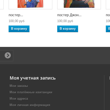
постер...
постер Джон...
по
100,00 руб
100,00 руб
10
В корзину
В корзину
Моя учетная запись
Мои заказы
Мои платёжные квитанции
Мои адреса
Моя личная информация