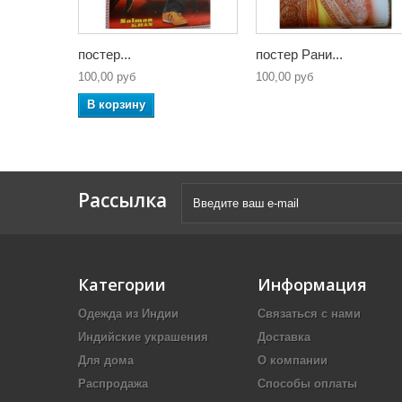
постер...
постер Рани...
100,00 руб
100,00 руб
В корзину
Рассылка
Категории
Информация
Одежда из Индии
Связаться с нами
Индийские украшения
Доставка
Для дома
О компании
Распродажа
Способы оплаты