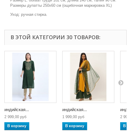
Размер L: обхват груди 102 см, длина 140 см, талия 90 см.
Размеры дупатты 250х60 см (ощибочная маркировка XL)
Уход: ручная стирка.
В ЭТОЙ КАТЕГОРИИ 30 ТОВАРОВ:
индийская...
индийская...
индий
2 999,00 руб
1 999,00 руб
2 999
В корзину
В корзину
В к