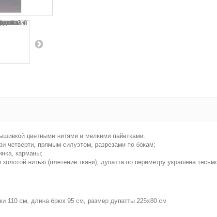
ышивкой цветными нитями и мелкими пайетками:
три четверти, прямым силуэтом, разрезами по бокам;
инка, карманы;
 золотой нитью (плетение ткани), дупатта по периметру украшена тесьм
ики 110 см, длина брюк 95 см, размер дупатты 225х80 см