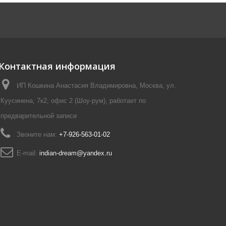
Контактная информация
ИП Кошкина Анастасия Владимировна, Москва, ул.
Куусинена, 7к2, офис 2 (Шоу-рум), работает по
предварительной записи
Звоните нам:
+7-926-563-01-02
E-mail:
indian-dream@yandex.ru