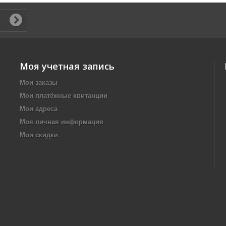
Моя учетная запись
Мои заказы
Мои платёжные квитанции
Мои адреса
Моя личная информация
Мои скидки