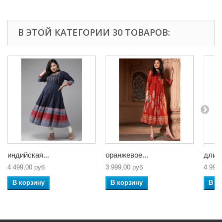
В ЭТОЙ КАТЕГОРИИ 30 ТОВАРОВ:
индийская...
оранжевое...
длинн
4 499,00 руб
3 999,00 руб
4 999
В корзину
В корзину
В к