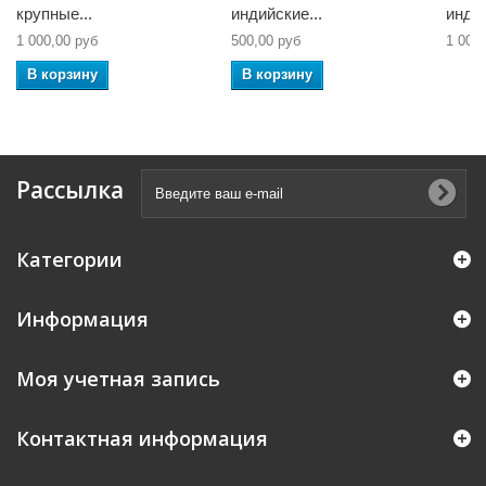
крупные...
индийские...
индий
1 000,00 руб
500,00 руб
1 000
В корзину
В корзину
Рассылка
Категории
Информация
Моя учетная запись
Контактная информация