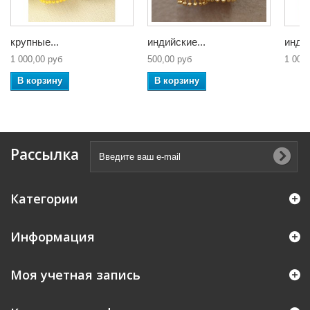
крупные...
индийские...
индий
1 000,00 руб
500,00 руб
1 000
В корзину
В корзину
Рассылка
Категории
Информация
Моя учетная запись