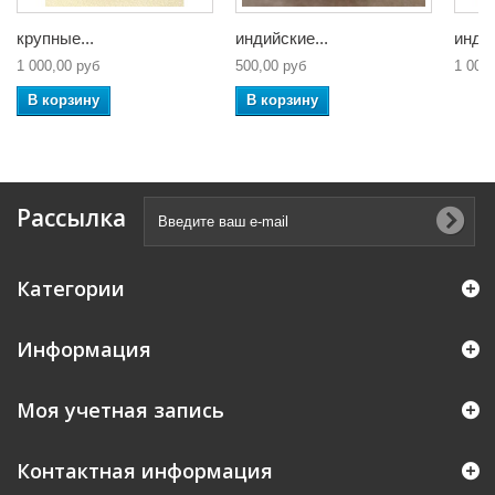
крупные...
индийские...
индий
1 000,00 руб
500,00 руб
1 000
В корзину
В корзину
Рассылка
Категории
Информация
Моя учетная запись
Контактная информация