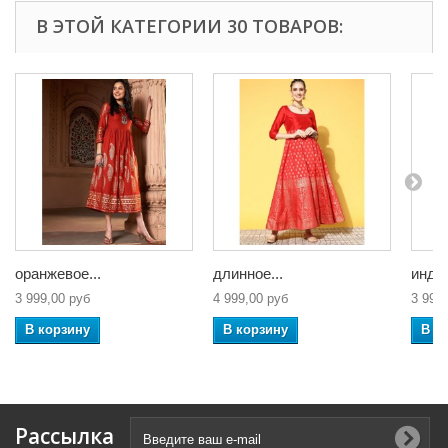
В ЭТОЙ КАТЕГОРИИ 30 ТОВАРОВ:
оранжевое...
длинное...
индий
3 999,00 руб
4 999,00 руб
3 999
В корзину
В корзину
В к
Рассылка