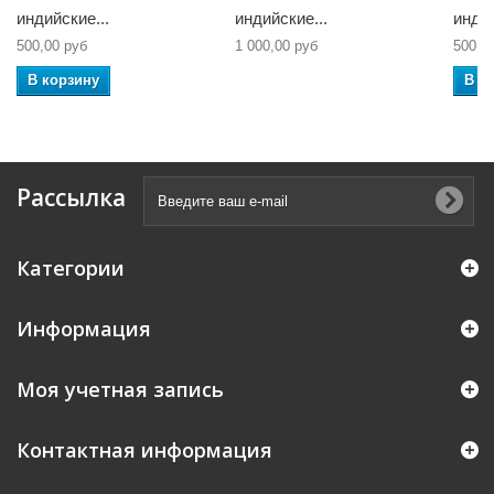
индийские...
индийские...
индий
500,00 руб
1 000,00 руб
500,0
В корзину
В к
Рассылка
Категории
Информация
Моя учетная запись
Контактная информация