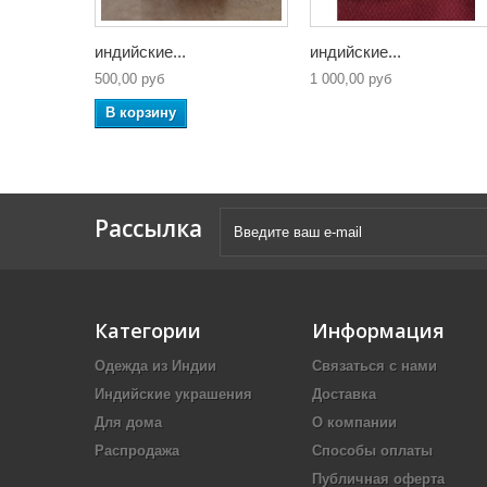
индийские...
индийские...
500,00 руб
1 000,00 руб
В корзину
Рассылка
Категории
Информация
Одежда из Индии
Связаться с нами
Индийские украшения
Доставка
Для дома
О компании
Распродажа
Способы оплаты
Публичная оферта