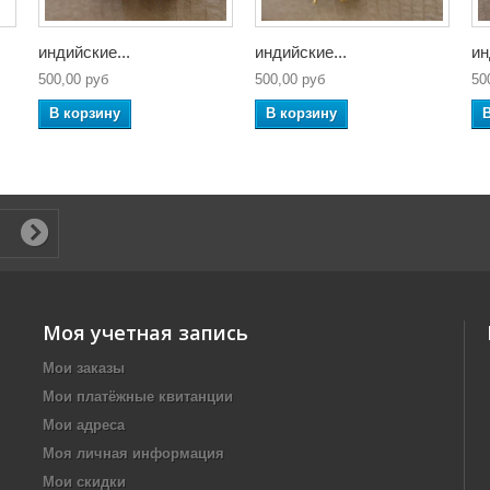
индийские...
индийские...
ин
500,00 руб
500,00 руб
50
В корзину
В корзину
Моя учетная запись
Мои заказы
Мои платёжные квитанции
Мои адреса
Моя личная информация
Мои скидки