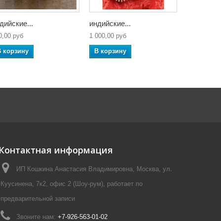
дийские...
индийские...
индийские
0,00 руб
1 000,00 руб
300,00 руб
В корзину
В корзину
В корзин
Контактная информация
ИП Кошкина Анастасия Владимировна, Москва, ул.
Куусинена, 7к2, офис 2 (Шоу-рум), работает по
предварительной записи
Звоните нам:
+7-926-563-01-02